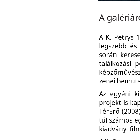
A galériár
A K. Petrys 
legszebb és
során kerese
találkozási 
képzőművész
zenei bemutat
Az egyéni ki
projekt is ka
TérErő (2008
túl számos e
kiadvány, fi