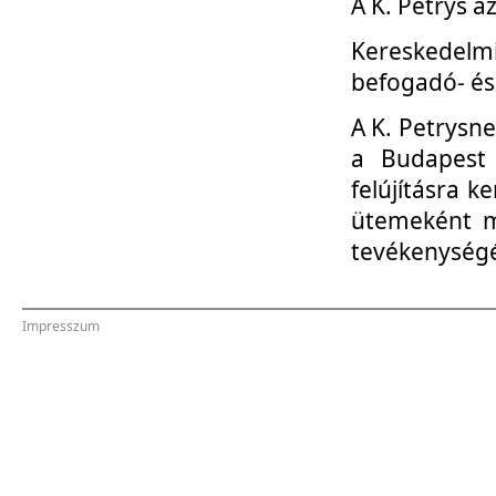
A K. Petrys a
Kereskedelmi
befogadó- és
A K. Petrysn
a Budapest 
felújításra k
ütemeként me
tevékenység
Impresszum