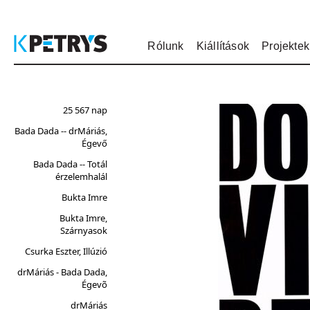
Rólunk
Kiállítások
Projektek
25 567 nap
Bada Dada -- drMáriás,
Égevő
Bada Dada -- Totál
érzelemhalál
Bukta Imre
Bukta Imre,
Szárnyasok
Csurka Eszter, Illúzió
drMáriás - Bada Dada,
Égevõ
drMáriás