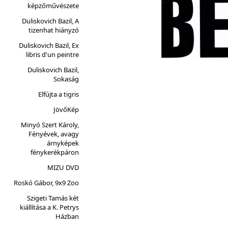
képzőművészete
Duliskovich Bazil, A
tizenhat hiányzó
Duliskovich Bazil, Ex
libris d'un peintre
Duliskovich Bazil,
Sokaság
Elfújta a tigris
JövőKép
Minyó Szert Károly,
Fényévek, avagy
árnyképek
fénykerékpáron
MIZU DVD
Roskó Gábor, 9x9 Zoo
Szigeti Tamás két
kiállítása a K. Petrys
Házban