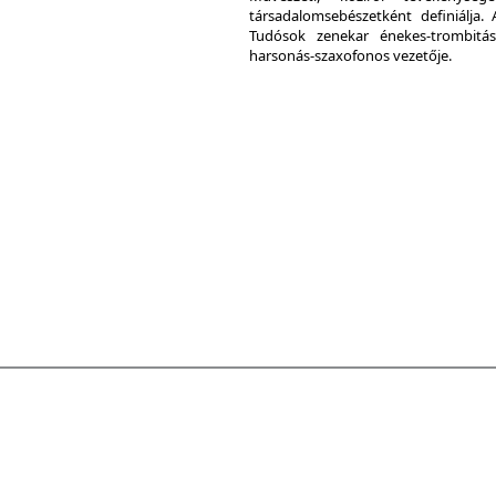
társadalomsebészetként definiálja. 
Tudósok zenekar énekes-trombitás
harsonás-szaxofonos vezetője.