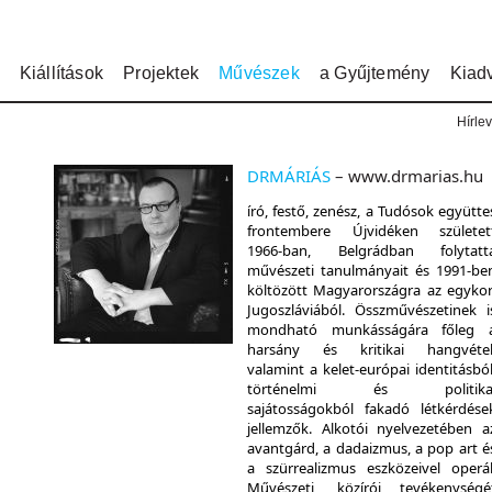
Kiállítások
Projektek
Művészek
a Gyűjtemény
Kiad
Hírlev
DRMÁRIÁS
– www.drmarias.hu
író, festő, zenész, a Tudósok együtte
frontembere Újvidéken születet
1966-ban, Belgrádban folytatt
művészeti tanulmányait és 1991-be
költözött Magyarországra az egykor
Jugoszláviából. Összművészetinek i
mondható munkásságára főleg 
harsány és kritikai hangvétel
valamint a kelet-európai identitásból
történelmi és politika
sajátosságokból fakadó létkérdése
jellemzők. Alkotói nyelvezetében a
avantgárd, a dadaizmus, a pop art é
a szürrealizmus eszközeivel operál
Művészeti, közírói tevékenységé