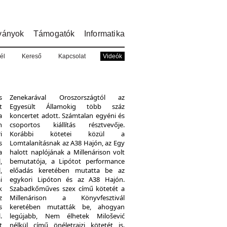
ványok
Támogatók
Informatika
él
Kereső
Kapcsolat
Videók
s
Zenekarával Oroszországtól az
t
Egyesült Államokig több száz
a
koncertet adott. Számtalan egyéni és
n
csoportos kiállítás résztvevője.
i
Korábbi kötetei közül a
s
Lomtalanításnak az A38 Hajón, az Egy
a
halott naplójának a Millenárison volt
,
bemutatója, a Lipótot performance
,
előadás keretében mutatta be az
i
egykori Lipóton és az A38 Hajón.
k
Szabadkőműves szex című kötetét a
z
Millenárison a Könyvfesztivál
s
keretében mutatták be, ahogyan
.
legújabb, Nem élhetek Milošević
t
nélkül című önéletrajzi kötetét is.