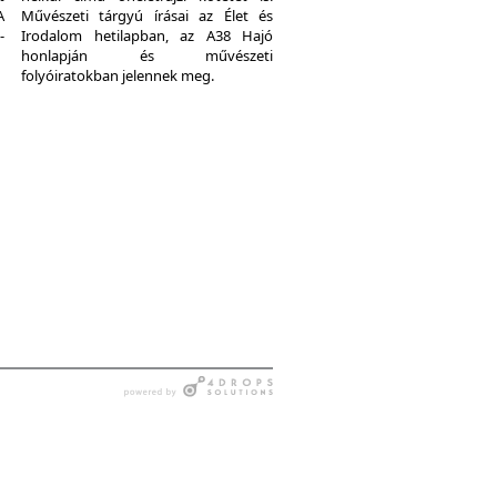
A
Művészeti tárgyú írásai az Élet és
-
Irodalom hetilapban, az A38 Hajó
honlapján és művészeti
folyóiratokban jelennek meg.