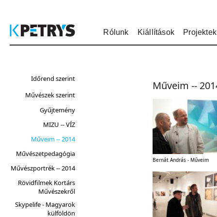
Rólunk
Kiállítások
Projektek
Időrend szerint
Műveim -- 201
Művészek szerint
Gyűjtemény
MIZU -- VÍZ
Műveim -- 2014
Művészetpedagógia
Bernát András - Műveim
Művészportrék -- 2014
Rövidfilmek Kortárs
Művészekről
Skypelife - Magyarok
külföldön