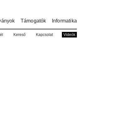
ványok
Támogatók
Informatika
él
Kereső
Kapcsolat
Videók