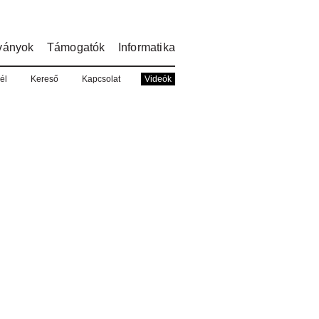
ványok
Támogatók
Informatika
él
Kereső
Kapcsolat
Videók