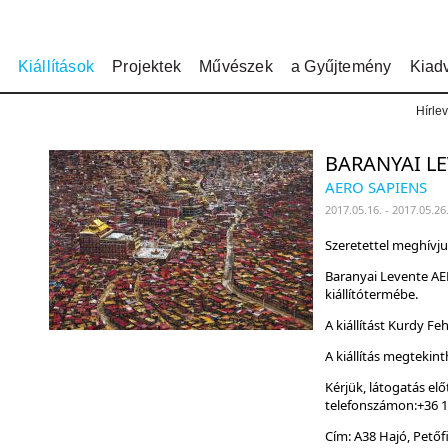
Kiállítások
Projektek
Művészek
a Gyűjtemény
Kiad
Hírlev
BARANYAI L
AERO SAPIENS
2017.05.16. - 2017.05.26
Szeretettel meghívju
Baranyai Levente AER
kiállítótermébe.
A kiállítást Kurdy Fe
A kiállítás megtekint
Kérjük, látogatás el
telefonszámon:+36 1
Cím: A38 Hajó, Petőf