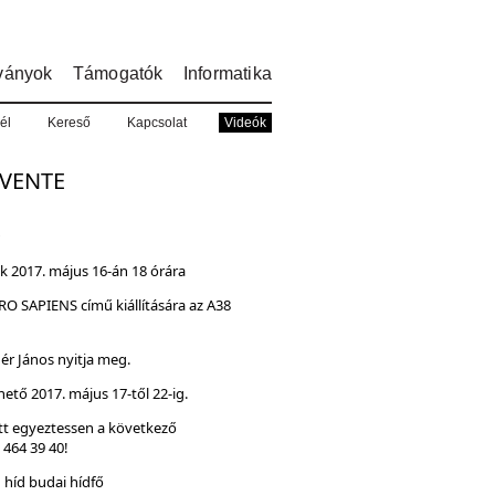
ványok
Támogatók
Informatika
él
Kereső
Kapcsolat
Videók
EVENTE
.
k 2017. május 16-án 18 órára
O SAPIENS című kiállítására az A38
hér János nyitja meg.
hető 2017. május 17-től 22-ig.
őtt egyeztessen a következő
 464 39 40!
i híd budai hídfő